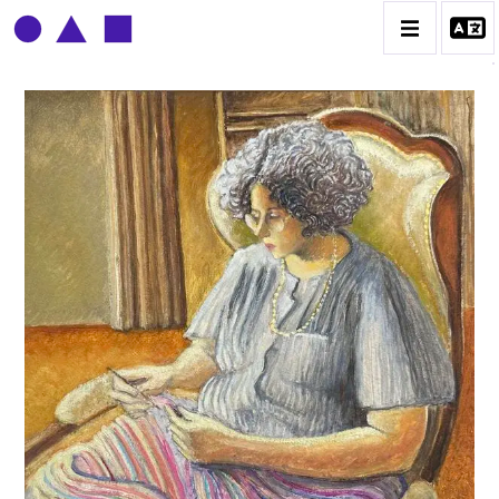
CLAUDE GROBÉTY
BIOGRAPHIE
CATALOGUE DES OEUVRES
CONTACT