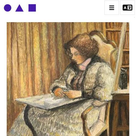
CLAUDE GROBÉTY
BIOGRAPHIE
CATALOGUE DES OEUVRES
CONTACT