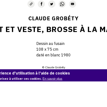
CLAUDE GROBÉTY
 ET VESTE, BROSSE À LA M
Dessin au fusain
108 x 75 cm
daté en blanc 1980
© Claude Grobéty
ience d'utilisation à l'aide de cookies
Demande d'information
risez à utiliser ces cookies.
En savoir plus