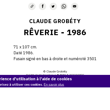
CLAUDE GROBÉTY
RÊVERIE - 1986
71 x 107 cm.
Daté 1986.
Fusain signé en bas à droite et numéroté 3501
© Claude Grobéty
Crédit photographique © MAY & ASSOCIES
ience d'utilisation à l'aide de cookies
Demande d'information
risez à utiliser ces cookies.
En savoir plus