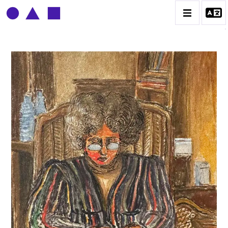
CLAUDE GROBÉTY
BIOGRAPHIE
CATALOGUE DES OEUVRES
CONTACT