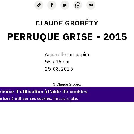
CLAUDE GROBÉTY
PERRUQUE GRISE - 2015
Aquarelle sur papier
58 x 36 cm
25. 08. 2015
© Claude Grobéty
ience d'utilisation à l'aide de cookies
Demande d'information
risez à utiliser ces cookies.
En savoir plus