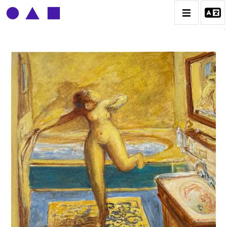
CLAUDE GROBÉTY
BIOGRAPHIE
CATALOGUE DES OEUVRES
CONTACT