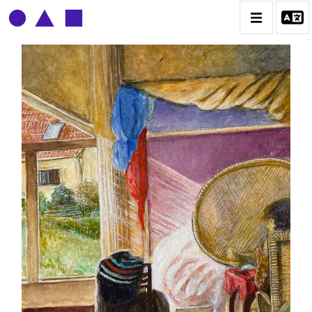
CLAUDE GROBÉTY
BIOGRAPHIE
CATALOGUE DES OEUVRES
CONTACT