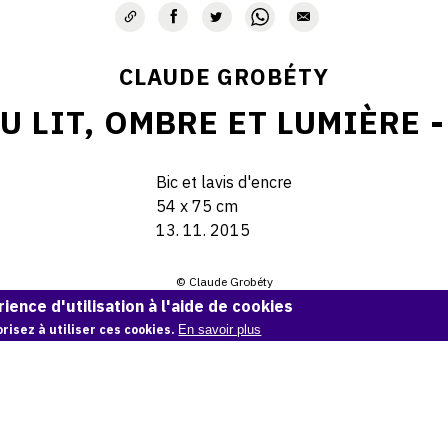
CLAUDE GROBÉTY
AU LIT, OMBRE ET LUMIÈRE -
Bic et lavis d'encre
54 x 75 cm
13. 11. 2015
© Claude Grobéty
ience d'utilisation à l'aide de cookies
Demande d'information
risez à utiliser ces cookies.
En savoir plus