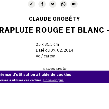
CLAUDE GROBÉTY
ARAPLUIE ROUGE ET BLANC -
25 x 35.5 cm
Daté du 09. 02. 2014
Aq / carton
© Claude Grobéty
ience d'utilisation à l'aide de cookies
Demande d'information
risez à utiliser ces cookies.
En savoir plus