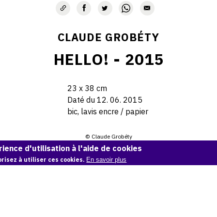
CLAUDE GROBÉTY
HELLO! - 2015
23 x 38 cm
Daté du 12. 06. 2015
bic, lavis encre / papier
© Claude Grobéty
ience d'utilisation à l'aide de cookies
Demande d'information
risez à utiliser ces cookies.
En savoir plus