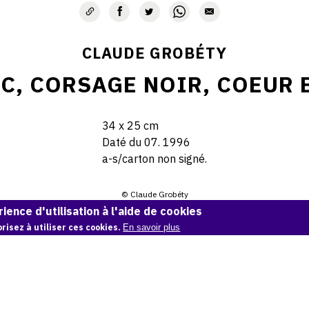
CLAUDE GROBÉTY
NC, CORSAGE NOIR, COEUR 
34 x 25 cm
Daté du 07. 1996
a-s/carton non signé.
© Claude Grobéty
ience d'utilisation à l'aide de cookies
Demande d'information
risez à utiliser ces cookies.
En savoir plus