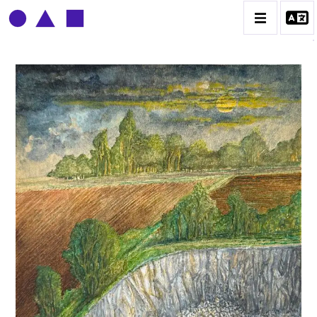
CLAUDE GROBÉTY
BIOGRAPHIE
CATALOGUE DES OEUVRES
CONTACT