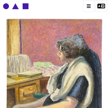
CLAUDE GROBÉTY
BIOGRAPHIE
CATALOGUE DES OEUVRES
CONTACT