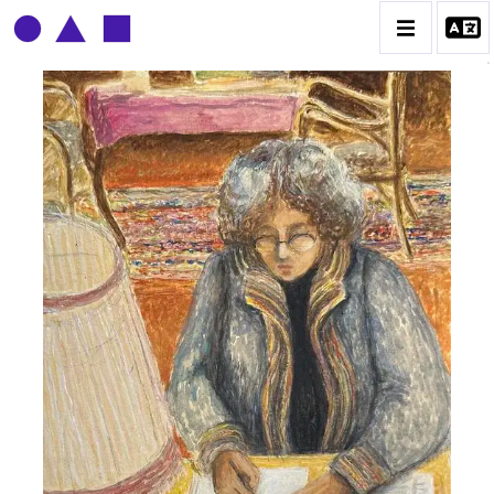
CLAUDE GROBÉTY
BIOGRAPHIE
CATALOGUE DES OEUVRES
CONTACT