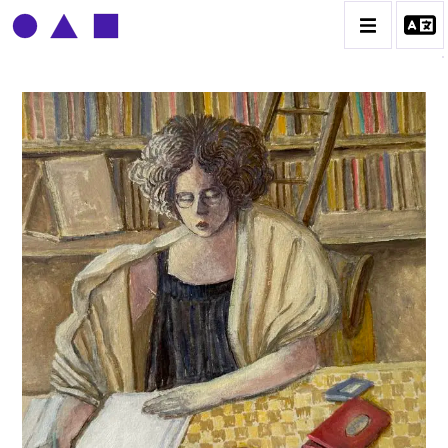
CLAUDE GROBÉTY
BIOGRAPHIE
CATALOGUE DES OEUVRES
CONTACT