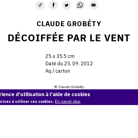
CLAUDE GROBÉTY
DÉCOIFFÉE PAR LE VENT
25 x 35.5 cm
Daté du 25. 09. 2012
Aq / carton
© Claude Grobéty
ience d'utilisation à l'aide de cookies
Demande d'information
risez à utiliser ces cookies.
En savoir plus