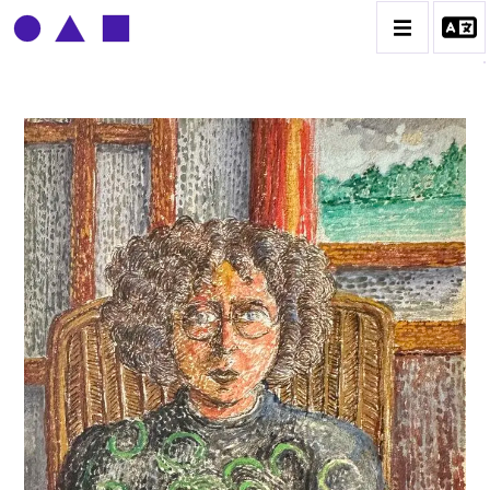
CLAUDE GROBÉTY
BIOGRAPHIE
CATALOGUE DES OEUVRES
CONTACT