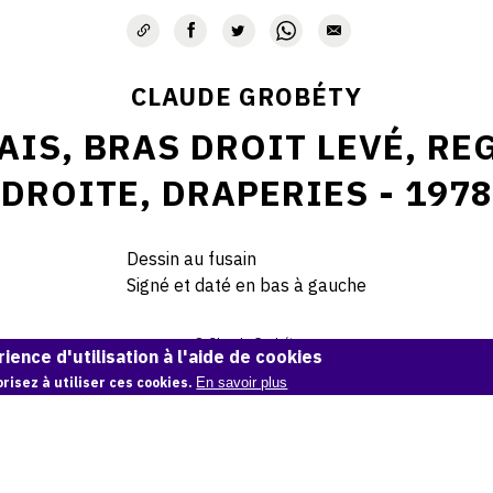
CLAUDE GROBÉTY
AIS, BRAS DROIT LEVÉ, RE
DROITE, DRAPERIES - 1978
Dessin au fusain
Signé et daté en bas à gauche
© Claude Grobéty
ience d'utilisation à l'aide de cookies
risez à utiliser ces cookies.
En savoir plus
Demande d'information