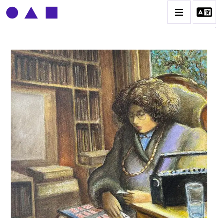
CLAUDE GROBÉTY
BIOGRAPHIE
CATALOGUE DES OEUVRES
CONTACT