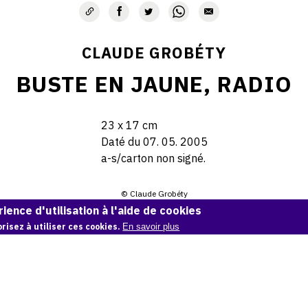
CLAUDE GROBÉTY
BUSTE EN JAUNE, RADIO
23 x 17 cm
Daté du 07. 05. 2005
a-s/carton non signé.
© Claude Grobéty
ience d'utilisation à l'aide de cookies
Demande d'information
risez à utiliser ces cookies.
En savoir plus