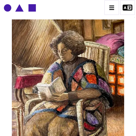
CLAUDE GROBÉTY
BIOGRAPHIE
CATALOGUE DES OEUVRES
CONTACT