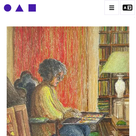
CLAUDE GROBÉTY
BIOGRAPHIE
CATALOGUE DES OEUVRES
CONTACT