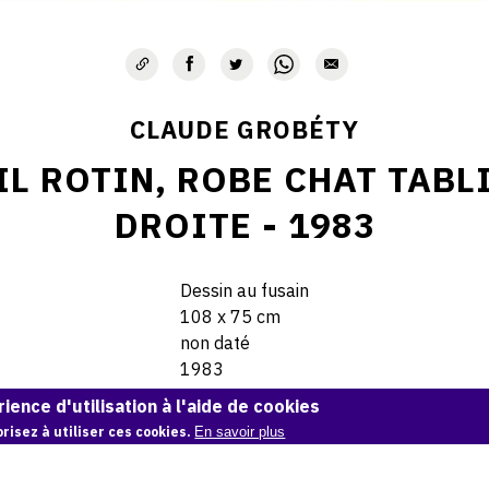
CLAUDE GROBÉTY
IL ROTIN, ROBE CHAT TABL
DROITE - 1983
Dessin au fusain
108 x 75 cm
non daté
1983
ience d'utilisation à l'aide de cookies
© Claude Grobéty
risez à utiliser ces cookies.
En savoir plus
Demande d'information