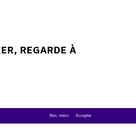
IER, REGARDE À
Non, merci.
Accepter