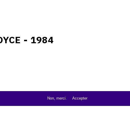
OYCE - 1984
Non, merci.
Accepter