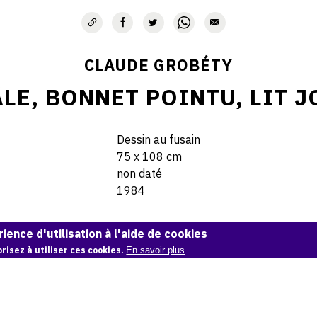
CLAUDE GROBÉTY
LE, BONNET POINTU, LIT J
Dessin au fusain
75 x 108 cm
non daté
1984
© Claude Grobéty
ience d'utilisation à l'aide de cookies
risez à utiliser ces cookies.
En savoir plus
Demande d'information