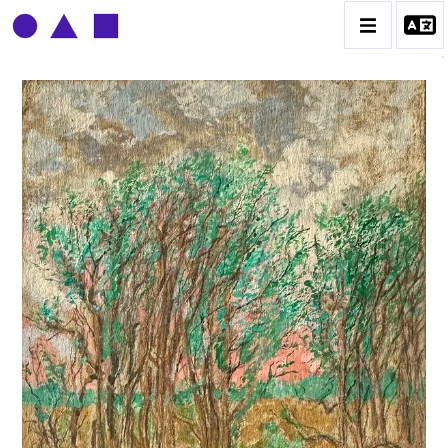
CLAUDE GROBÉTY
BIOGRAPHIE
CATALOGUE DES OEUVRES
CONTACT