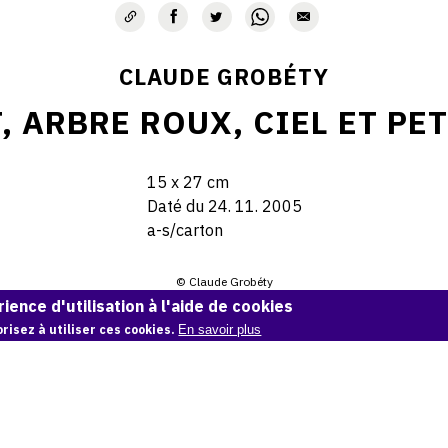
CLAUDE GROBÉTY
, ARBRE ROUX, CIEL ET PE
15 x 27 cm
Daté du 24. 11. 2005
a-s/carton
© Claude Grobéty
ience d'utilisation à l'aide de cookies
Demande d'information
risez à utiliser ces cookies.
En savoir plus