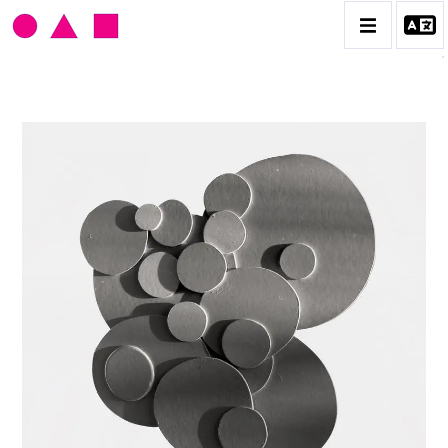
CLAUDE GILLI
BIOGRAPHIE
CATALOGUE DES OEUVRES
LES EX-VOTO
LES OUTILS DU PEINTRE
LES TIRS, CIBLES ET FLIPPERS
PORTRAITS, PAYSAGES ET DÉCOUPAGES
CONTACT