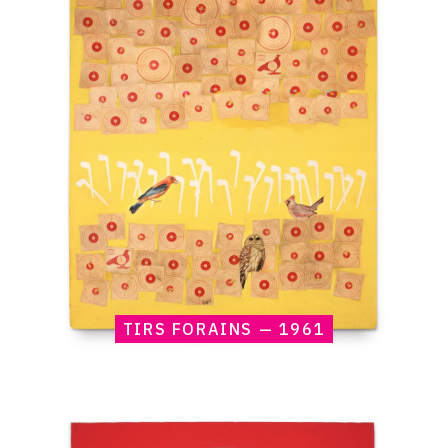
Claude
Gilli,
Tirs
forains
—
1961
TIRS FORAINS — 1961
Catalogue