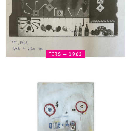
TIRS — 1963
Catalogue
raisonné,
Claude
Gilli,
Flipper
(Nicole
de
Margé)
—