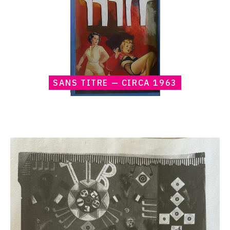
SANS TITRE — CIRCA 1963
Catalogue
raisonné,
Claude
Gilli,
tirs
—
1963