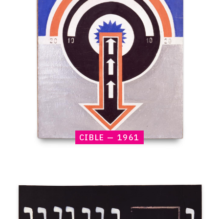
—
1961
CIBLE — 1961
Catalogue
raisonné,
Claude
Gilli,