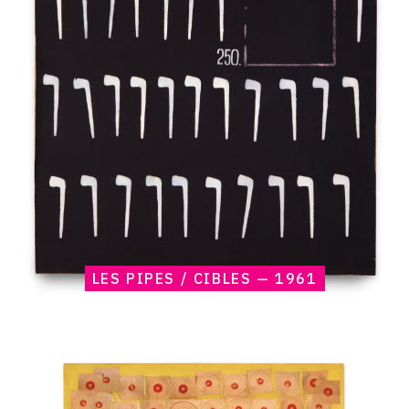
Les
Pipes
/
Cibles
—
1961
LES PIPES / CIBLES — 1961
Catalogue
raisonné,