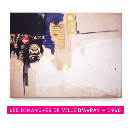
Catalogue
raisonné,
Claude
Gilli,
Les
Dimanches
de
Ville
d'Avray
—
1960
LES DIMANCHES DE VILLE D'AVRAY — 1960