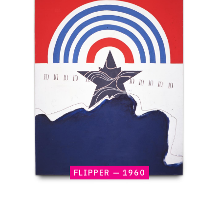
raisonné,
Claude
Gilli,
Flipper
—
1960
FLIPPER — 1960