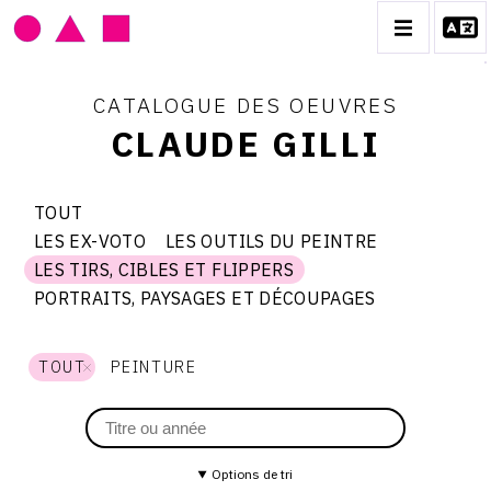
CATALOGUE DES OEUVRES
CLAUDE GILLI
CLAUDE GILLI
TOUT
LES EX-VOTO
LES OUTILS DU PEINTRE
BIOGRAPHIE
Thème
les
les
LES
LES TIRS, CIBLES ET FLIPPERS
ex-
outils
du
les
voto
du
catalogue
CATALOGUE DES OEUVRES
PORTRAITS, PAYSAGES ET DÉCOUPAGES
tirs,
peintre
TIRS,
portraits,
cibles
paysages
et
LES EX-VOTO
et
flippers
CIBLES
découpages
TOUT
PEINTURE
LES OUTILS DU PEINTRE
LES TIRS, CIBLES ET FLIPPERS
ET
PORTRAITS, PAYSAGES ET DÉCOUPAGES
FLIPPERS
CONTACT
Options de tri