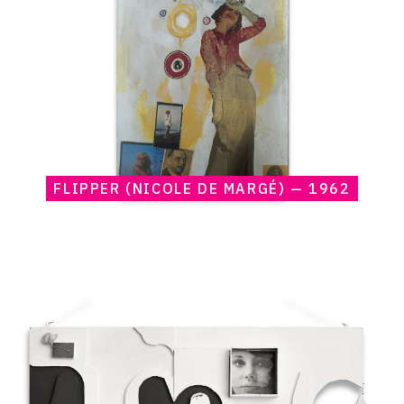
1962
FLIPPER (NICOLE DE MARGÉ) — 1962
Catalogue
raisonné,
Claude
Gilli,
Le
Rendez-
vous
—