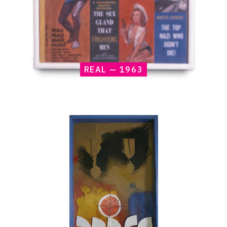
REAL — 1963
Catalogue
raisonné,
Claude
Gilli,
Sans
titre
—
circa
1963