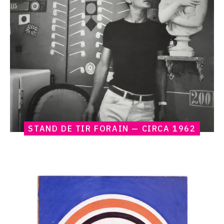
STAND DE TIR FORAIN — CIRCA 1962
Catalogue
raisonné,
Claude
Gilli,
Cible