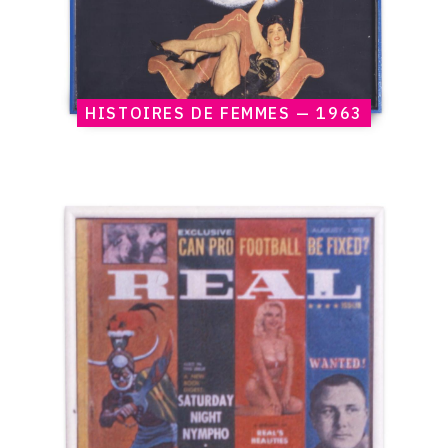
HISTOIRES DE FEMMES — 1963
Catalogue
raisonné,
Claude
Gilli,
Real
—
1963