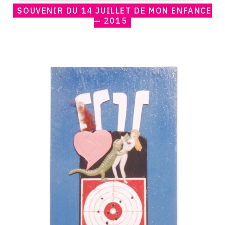
SOUVENIR DU 14 JUILLET DE MON ENFANCE
— 2015
Catalogue
raisonné,
Claude
Gilli,
Coeur
brisé
—
1963