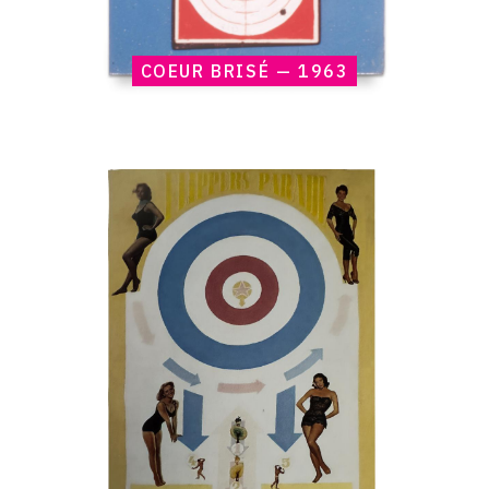
COEUR BRISÉ — 1963
Catalogue
raisonné,
Claude
Gilli,
Flipper
Parade
—
1963