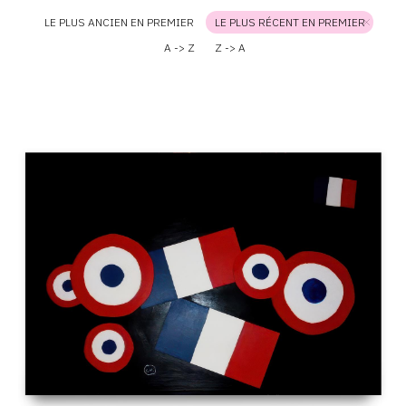
LE PLUS ANCIEN EN PREMIER
LE PLUS RÉCENT EN PREMIER
A -> Z
Z -> A
Catalogue
raisonné,
Claude
Gilli,
Souvenir
du
14
juillet
de
mon
enfance
—
2015