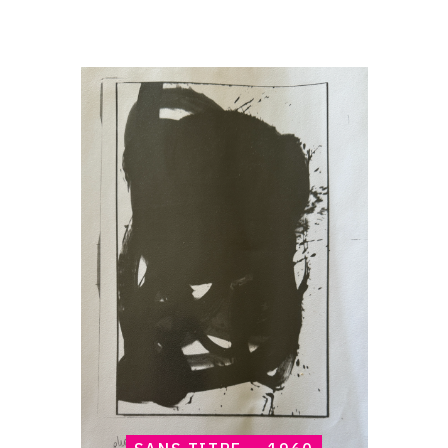
Catalogue
raisonné,
Claude
Gilli,
Sans
titre
—
1960