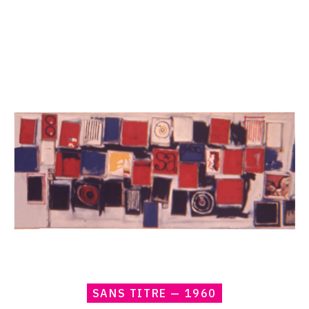
Catalogue
raisonné,
Claude
Gilli,
Sans
titre
—
1960
SANS TITRE — 1960