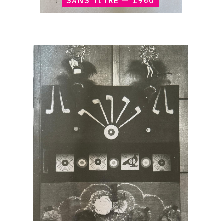
SANS TITRE — 1960
Catalogue
raisonné,
Claude
Gilli,
Tir
—
1959