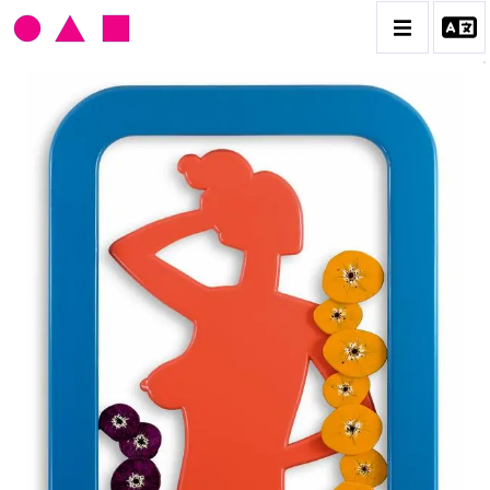
CLAUDE GILLI
BIOGRAPHIE
CATALOGUE DES OEUVRES
LES EX-VOTO
LES OUTILS DU PEINTRE
LES TIRS, CIBLES ET FLIPPERS
PORTRAITS, PAYSAGES ET DÉCOUPAGES
CONTACT