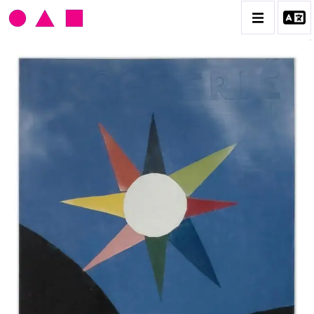
CLAUDE GILLI
BIOGRAPHIE
CATALOGUE DES OEUVRES
LES EX-VOTO
LES OUTILS DU PEINTRE
LES TIRS, CIBLES ET FLIPPERS
PORTRAITS, PAYSAGES ET DÉCOUPAGES
CONTACT