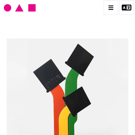
CLAUDE GILLI
BIOGRAPHIE
CATALOGUE DES OEUVRES
LES EX-VOTO
LES OUTILS DU PEINTRE
LES TIRS, CIBLES ET FLIPPERS
PORTRAITS, PAYSAGES ET DÉCOUPAGES
CONTACT