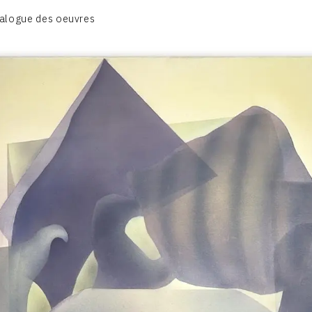
CATALOGUE DES OEUVRES
alogue des oeuvres
ECRITURE DE LUMIÈRE
PHOTO / PEINTURE
TÉNÈBRES ET LUMIÈRE
CONTACT