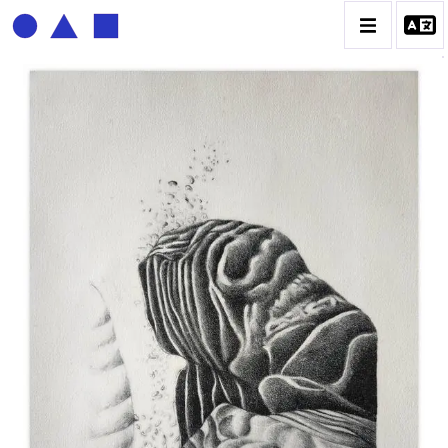
BERNADETTE DELRIEU
BIOGRAPHIE
CATALOGUE DES OEUVRES
ECRITURE DE LUMIÈRE
PHOTO / PEINTURE
TÉNÈBRES ET LUMIÈRE
CONTACT