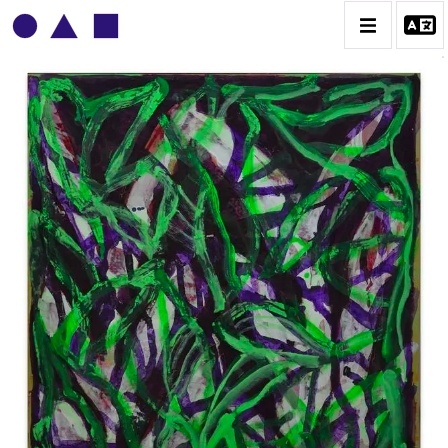
PATRICK BAILLET
BIOGRAPHIE
CATALOGUE DES OEUVRES
CONTACT