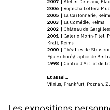
2007 |
Atelier Demiaux, Plac
2006 |
Vojtecha Loffera Muzeu
2005 |
La Cartonnerie, Reim
2003 |
La Comédie, Reims
2002 |
Château de Gargillesse
2001 |
Galerie Morin-Pitel, P
Kraft, Reims
2000 |
Théatres de Strasbour
Ego » chorégraphie de Bertra
1998 |
Centre d’Art et de Lit
Et aussi...
Vilnius, Frankfurt, Poznan, 
Les expositions personn