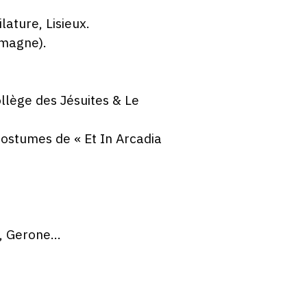
ature, Lisieux.
emagne).
ollège des Jésuites & Le
ostumes de « Et In Arcadia
s, Gerone…