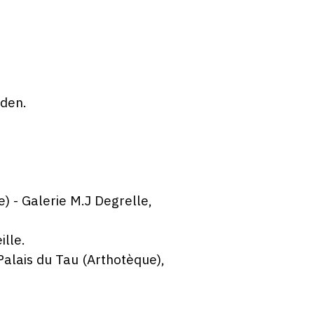
aden.
) - Galerie M.J Degrelle,
lle.
Palais du Tau (Arthotèque),