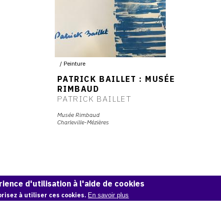
Peinture
PATRICK BAILLET : MUSÉE
RIMBAUD
PATRICK BAILLET
Musée Rimbaud
Charleville-Mézières
ience d'utilisation à l'aide de cookies
risez à utiliser ces cookies.
En savoir plus