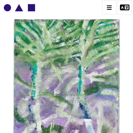
PATRICK BAILLET
BIOGRAPHIE
CATALOGUE DES OEUVRES
CONTACT