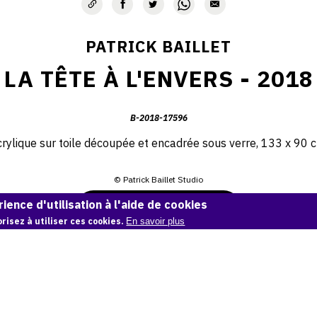
PATRICK BAILLET
LA TÊTE À L'ENVERS - 2018
B-2018-17596
rylique sur toile découpée et encadrée sous verre, 133 x 90 
© Patrick Baillet Studio
ience d'utilisation à l'aide de cookies
Demande d'information
risez à utiliser ces cookies.
En savoir plus