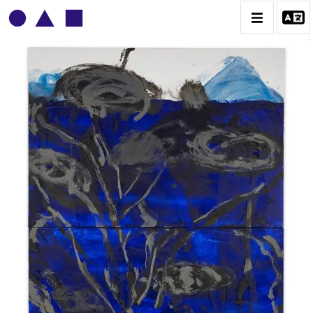
PATRICK BAILLET
BIOGRAPHIE
CATALOGUE DES OEUVRES
CONTACT