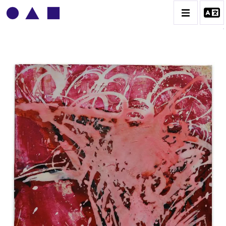
PATRICK BAILLET
BIOGRAPHIE
CATALOGUE DES OEUVRES
CONTACT