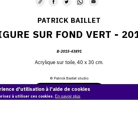
PATRICK BAILLET
IGURE SUR FOND VERT - 20
B-2015-43891
Acrylique sur toile, 40 x 30 cm.
© Patrick Baillet studio
ience d'utilisation à l'aide de cookies
Demande d'information
risez à utiliser ces cookies.
En savoir plus