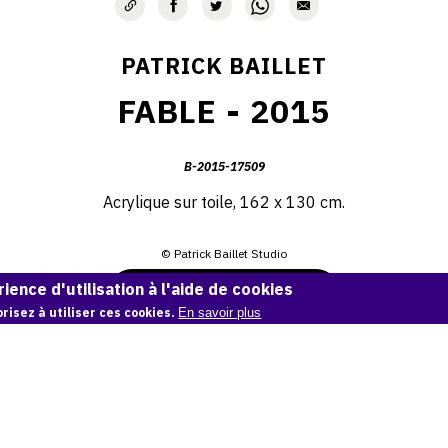
PATRICK BAILLET
FABLE - 2015
B-2015-17509
Acrylique sur toile, 162 x 130 cm.
© Patrick Baillet Studio
ience d'utilisation à l'aide de cookies
Demande d'information
risez à utiliser ces cookies.
En savoir plus