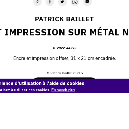
PATRICK BAILLET
 IMPRESSION SUR MÉTAL N
B-2022-44392
Encre et impression offset, 31 x 21 cm encadrée.
© Patrick Baillet studio
ience d'utilisation à l'aide de cookies
Demande d'information
risez à utiliser ces cookies.
En savoir plus