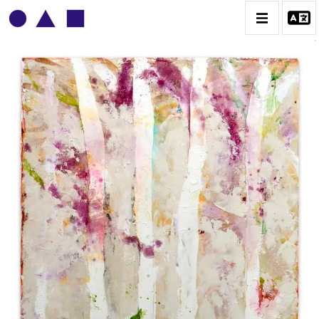
PATRICK BAILLET
BIOGRAPHIE
CATALOGUE DES OEUVRES
CONTACT