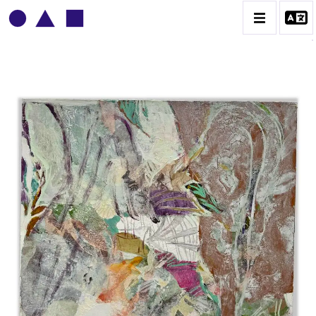
PATRICK BAILLET
BIOGRAPHIE
CATALOGUE DES OEUVRES
CONTACT