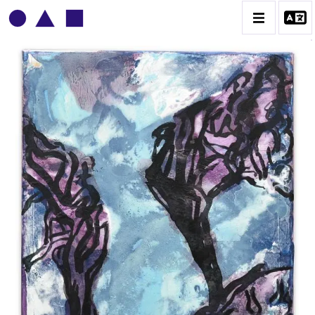
PATRICK BAILLET
BIOGRAPHIE
CATALOGUE DES OEUVRES
CONTACT