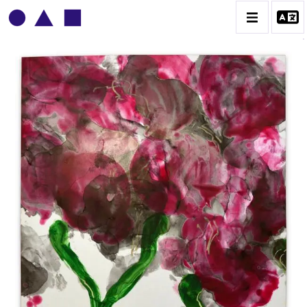
PATRICK BAILLET
BIOGRAPHIE
CATALOGUE DES OEUVRES
CONTACT