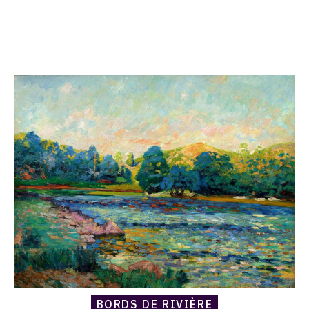
Catalogue
raisonné,
Armand
Guillaumin,
Bords
de
rivière
BORDS DE RIVIÈRE