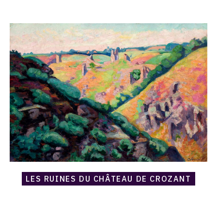
Catalogue
raisonné,
Armand
Guillaumin,
Les
ruines
du
château
de
Crozant
LES RUINES DU CHÂTEAU DE CROZANT