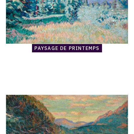
PAYSAGE DE PRINTEMPS
Catalogue
raisonné,
Armand
Guillaumin,
Paysage
de
Provence