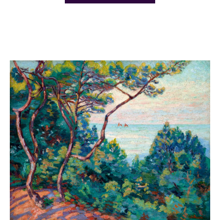
Catalogue
raisonné,
Armand
Guillaumin,
Côte
de
l'Estérel