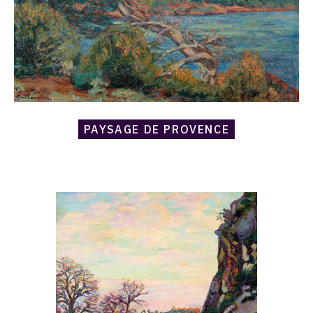
PAYSAGE DE PROVENCE
Catalogue
raisonné,
Armand
Guillaumin,
Le
Rocher
de
Génetin