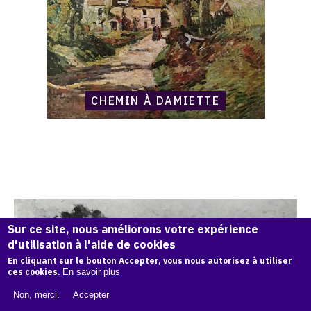
CHEMIN À DAMIETTE
Catalogue
raisonné,
Armand
Guillaumin,
Sur ce site, nous améliorons votre expérience
Le
Pont
d'utilisation à l'aide de cookies
Marie,
En cliquant sur le bouton Accepter, vous nous autorisez à utiliser
Paris
ces cookies.
En savoir plus
Non, merci.
Accepter