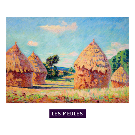
Catalogue
raisonné,
Armand
Guillaumin,
Les
Meules
LES MEULES