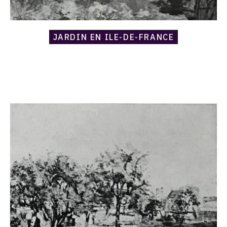
JARDIN EN ILE-DE-FRANCE
Catalogue
raisonné,
Armand
Guillaumin,
Pommiers
à
Damiette