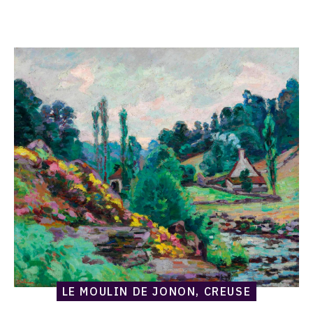
Catalogue
raisonné,
Armand
Guillaumin,
Le
Moulin
de
Jonon,
Creuse
LE MOULIN DE JONON, CREUSE