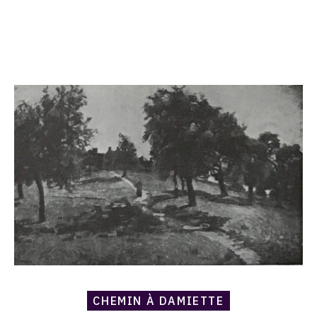
Catalogue
raisonné,
Armand
Guillaumin,
Chemin
à
Damiette
CHEMIN À DAMIETTE