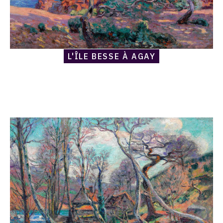
L'ÎLE BESSE À AGAY
Catalogue
raisonné,
Armand
Guillaumin,
Moulin
Bouchardon