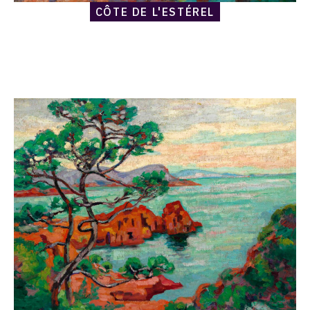
CÔTE DE L'ESTÉREL
Catalogue
raisonné,
Armand
Guillaumin,
Rochers
au
Trayas