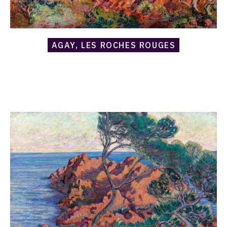
AGAY, LES ROCHES ROUGES
Catalogue
raisonné,
Armand
Guillaumin,
L'Île
Besse
à
Agay