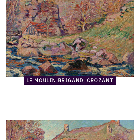
Brigand,
Crozant
LE MOULIN BRIGAND, CROZANT
Catalogue
raisonné,
Armand
Guillaumin,
Le