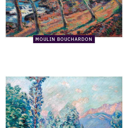
MOULIN BOUCHARDON
Catalogue
raisonné,
Armand
Guillaumin,
Paysage
de
Printemps