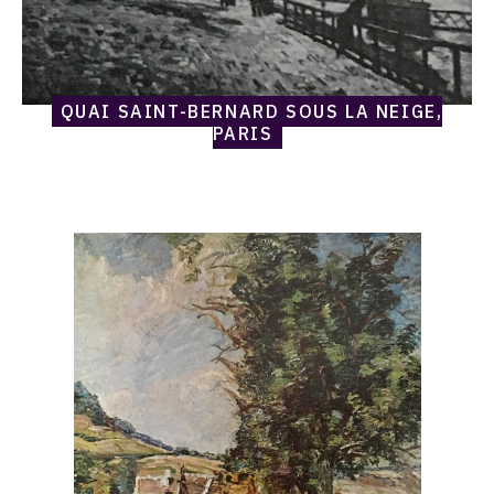
QUAI SAINT-BERNARD SOUS LA NEIGE,
PARIS
Catalogue
raisonné,
Armand
Guillaumin,
Chemin
à
Damiette