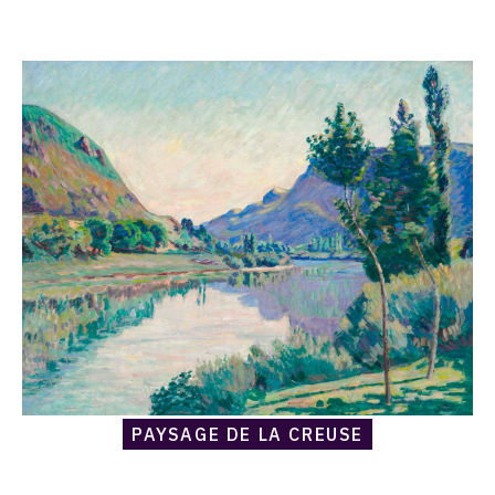
Catalogue
raisonné,
Armand
Guillaumin,
Paysage
de
la
Creuse
PAYSAGE DE LA CREUSE