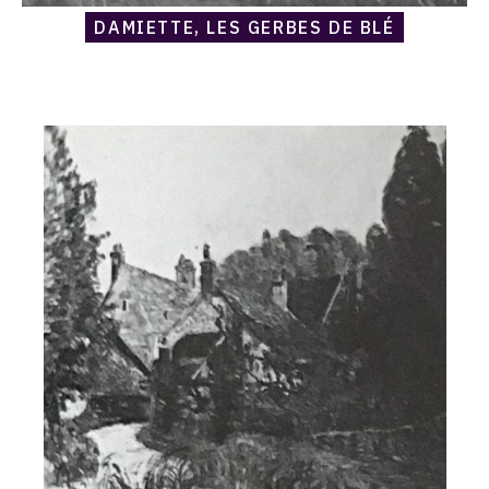
DAMIETTE, LES GERBES DE BLÉ
Catalogue
raisonné,
Armand
Guillaumin,
Epinay-
sur-
Orge