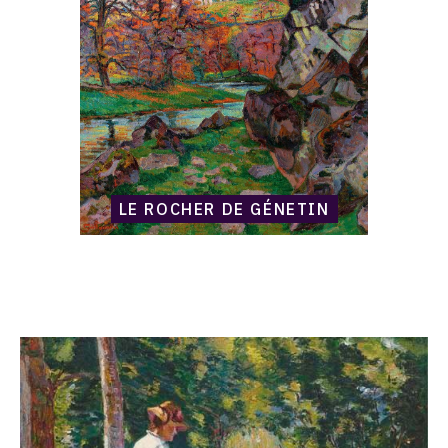
LE ROCHER DE GÉNETIN
Catalogue
raisonné,
Armand
Guillaumin,
Madame
Guillaumin
pêchant