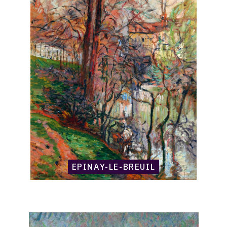
Armand
Guillaumin,
Epinay-
le-
Breuil
EPINAY-LE-BREUIL
Catalogue