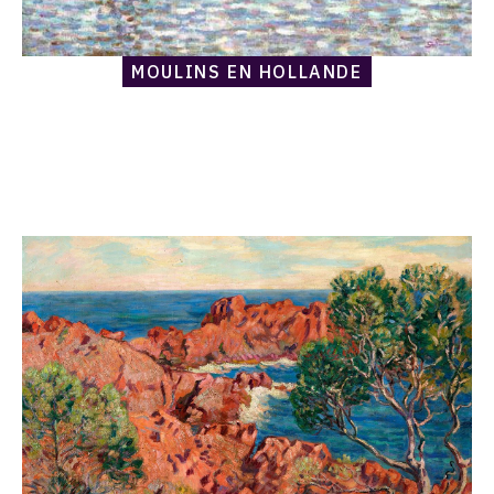
MOULINS EN HOLLANDE
Catalogue
raisonné,
Armand
Guillaumin,
Agay,
les
roches
rouges