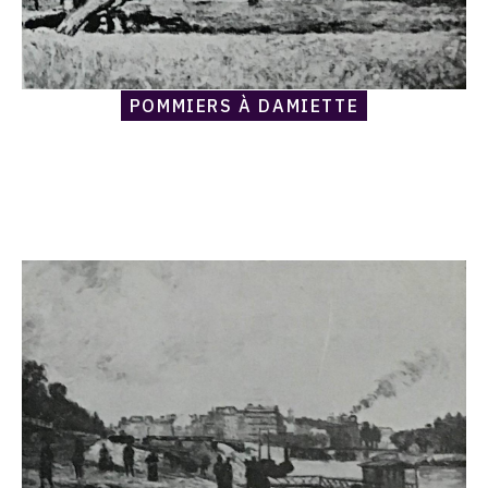
POMMIERS À DAMIETTE
Catalogue
raisonné,
Armand
Guillaumin,
Quai
Saint-
Bernard
sous
la
neige,
Paris