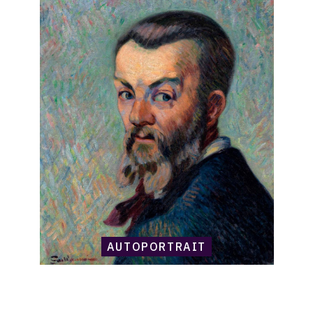
raisonné,
Armand
Guillaumin,
Autoportrait
AUTOPORTRAIT