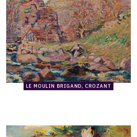
Moulin
Brigand,
Crozant
LE MOULIN BRIGAND, CROZANT
Catalogue
raisonné,
Armand
Guillaumin,