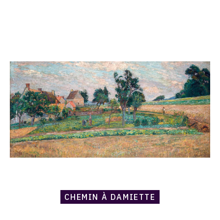
Catalogue
raisonné,
Armand
Guillaumin,
Chemin
à
Damiette
CHEMIN À DAMIETTE