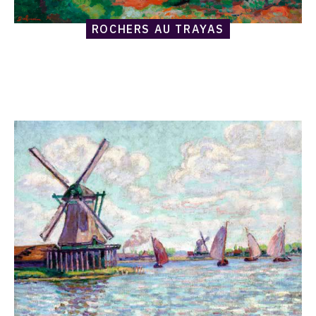
ROCHERS AU TRAYAS
Catalogue
raisonné,
Armand
Guillaumin,
Moulins
en
Hollande