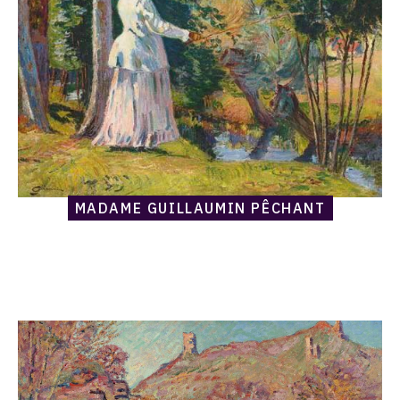
MADAME GUILLAUMIN PÊCHANT
Catalogue
raisonné,
Armand
Guillaumin,
Le
Moulin