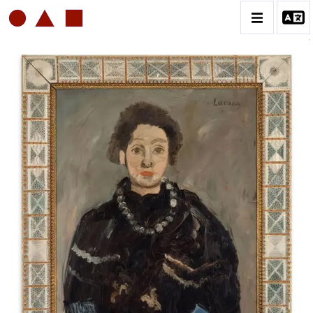
ANDRÉ LANSKOY
BIOGRAPHIE
CATALOGUE DES OEUVRES
VOL. 1 : OEUVRES FIGURATIVES
VOL.2 : OEUVRES DE TRANSITION
VOL.3 : OEUVRES ABSTRAITES
CONTACT