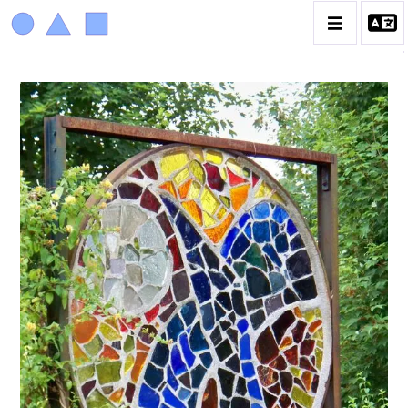
ACHIAM
BIOGRAPHIE
LA PROMENADE DES JARDINS À SÈVRES
CATALOGUE DES OEUVRES
ANIMAUX & PLANTES
BIBLIQUE
ENGAGEMENTS & SOCIÉTÉ
MUSIQUE & DANSE